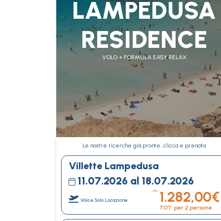
LAMPEDUSA
RESIDENCE
VOLO + FORMULA EASY RELAX
Le nostre ricerche già pronte…clicca e prenota
Villette Lampedusa
11.07.2026 al 18.07.2026
da
1.282,00€
Volo e Solo Locazione
TOT. per 2 persone