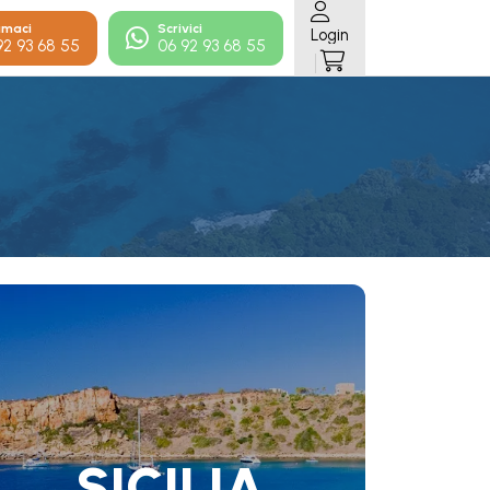
amaci
Scrivici
Login
92 93 68 55
06 92 93 68 55
SICILIA