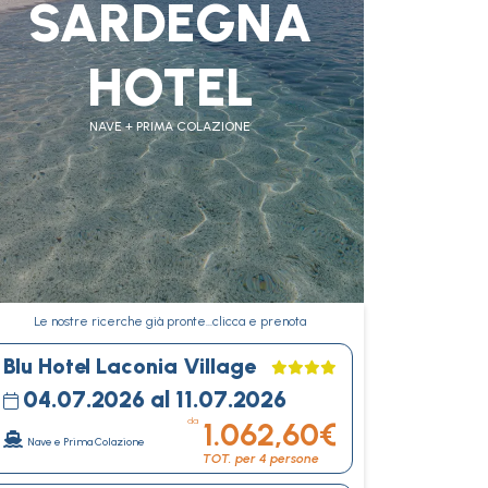
SARDEGNA
HOTEL
NAVE + PRIMA COLAZIONE
Le nostre ricerche già pronte…clicca e prenota
Blu Hotel Laconia Village
04.07.2026 al 11.07.2026
da
1.062,60€
Nave e Prima Colazione
TOT. per 4 persone