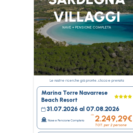
VILLAGGI
NAVE + PENSIONE COMPLETA
Le nostre ricerche già pronte…clicca e prenota
Marina Torre Navarrese
Beach Resort
31.07.2026 al 07.08.2026
da
2.249,29€
Nave e Pensione Completa
TOT. per 2 persone