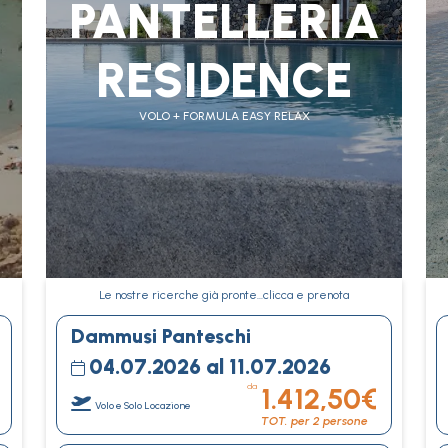
PANTELLERIA
RESIDENCE
VOLO + FORMULA EASY RELAX
Le nostre ricerche già pronte…clicca e prenota
Dammusi Panteschi
04.07.2026 al 11.07.2026
da
1.412,50€
Volo e Solo Locazione
TOT. per 2 persone