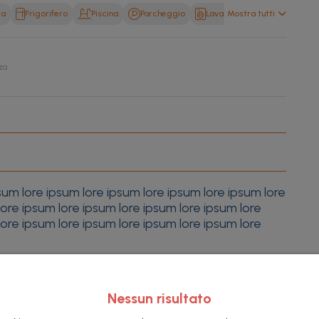
ra
Frigorifero
Piscina
Parcheggio
Lavanderia
Mostra tutti
Noleggi Tel
za
sum lore ipsum lore ipsum lore ipsum lore ipsum lore
lore ipsum lore ipsum lore ipsum lore ipsum lore
lore ipsum lore ipsum lore ipsum lore ipsum lore
Nessun risultato