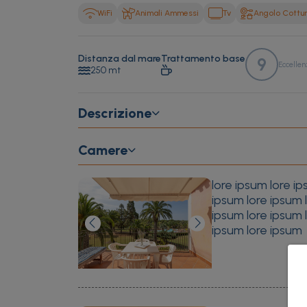
WiFi
Animali Ammessi
Tv
Angolo Cottu
Distanza dal mare
Trattamento base
9
Eccellen
250 mt
Descrizione
Camere
lore ipsum lore ip
ipsum lore ipsum 
ipsum lore ipsum 
ipsum lore ipsum