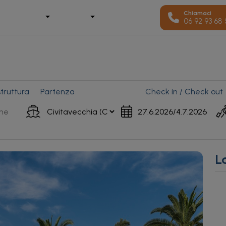
Chiamaci
06 92 93 68
truttura
Partenza
Check in / Check out
L