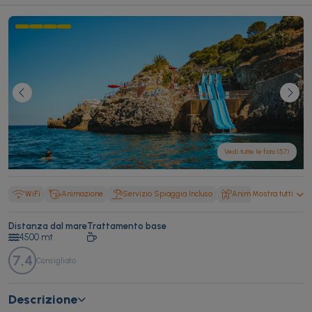
Vedi tutte le foto (57)
WiFi
Animazione
Servizio Spiaggia Incluso
Animali Ammessi
Mostra tutti
Distanza dal mare
Trattamento base
4500 mt
7,4
Consigliato
Descrizione