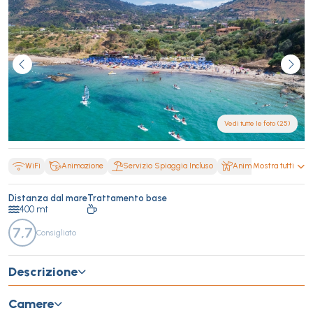
Vedi tutte le foto (25)
WiFi
Animazione
Servizio Spiaggia Incluso
Animali Ammessi
Mostra tutti
Distanza dal mare
Trattamento base
400 mt
7,7
Consigliato
Descrizione
Camere