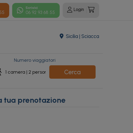
Scrivici
Login
 55
06 92 93 68 55
Sicilia | Sciacca
Numero viaggiatori
Cerca
a tua prenotazione