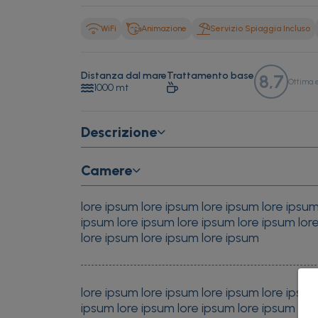
WiFi
Animazione
Servizio Spiaggia Incluso
Distanza dal mare
Trattamento base
8,7
Ottima 
1000 mt
Descrizione
Camere
lore ipsum lore ipsum lore ipsum lore ipsum
ipsum lore ipsum lore ipsum lore ipsum lor
lore ipsum lore ipsum lore ipsum
lore ipsum lore ipsum lore ipsum lore ipsum
ipsum lore ipsum lore ipsum lore ipsum lor