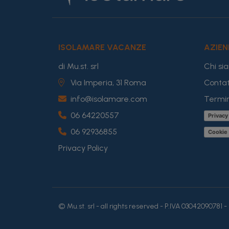
ISOLAMARE VACANZE
AZIE
di Mu.st. srl
Chi si
Via Imperia, 31 Roma
Contat
info@isolamare.com
Termin
06 64220557
Privacy
06 92936855
Cookie 
Privacy Policy
© Mu.st. srl - all rights reserved - P.IVA 03042090781 