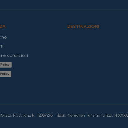
NDA
DESTINAZIONI
amo
ti
i e condizioni
 Policy
Policy
- Polizza RC Allianz N. 112367295 - Nobis Protection Turismo Polizza N.600