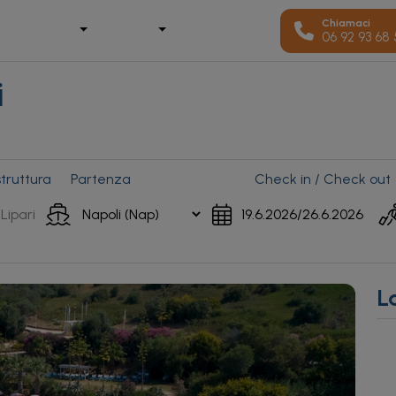
Chiamaci
06 92 93 68
i
truttura
Partenza
Check in / Check out
L