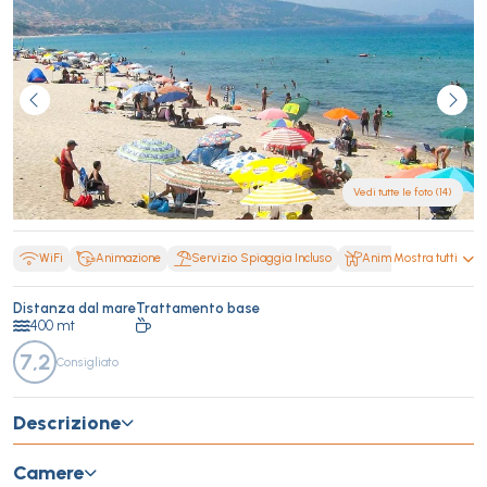
Vedi tutte le foto (14)
WiFi
Animazione
Servizio Spiaggia Incluso
Animali Ammessi
Mostra tutti
Distanza dal mare
Trattamento base
400 mt
7,2
Consigliato
Descrizione
Camere