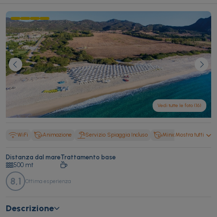
Vedi tutte le foto (16)
WiFi
Animazione
Servizio Spiaggia Incluso
Miniclub
Mostra tutti
Tv
Distanza dal mare
Trattamento base
500 mt
8,1
Ottima esperienza
Descrizione