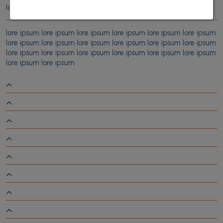
lore ipsum lore ipsum
lore ipsum lore ipsum lore ipsum lore ipsum lore ipsum lore ipsum
lore ipsum lore ipsum lore ipsum lore ipsum lore ipsum lore ipsum
lore ipsum lore ipsum lore ipsum lore ipsum lore ipsum lore ipsum
lore ipsum lore ipsum